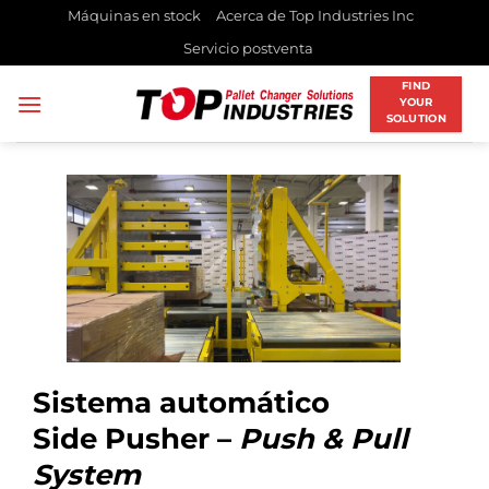
Saltar
Máquinas en stock
Acerca de Top Industries Inc
al
Servicio postventa
contenido
FIND
YOUR
SOLUTION
Sistema automático
Side Pusher –
Push & Pull
System